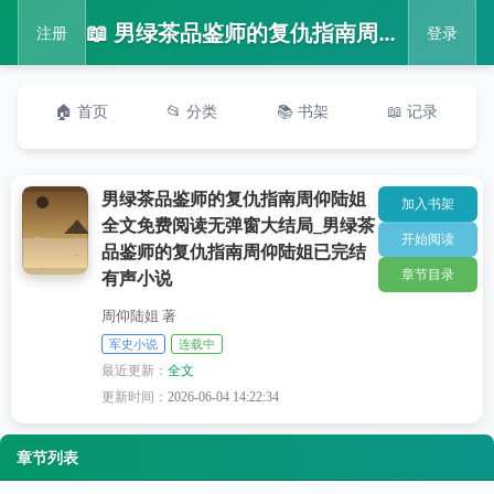
📖 男绿茶品鉴师的复仇指南周仰陆姐全文免费阅读无弹窗大结局_男绿茶品鉴师的复仇指南周仰陆姐已完结有声小说
注册
登录
🏠 首页
📂 分类
📚 书架
📖 记录
男绿茶品鉴师的复仇指南周仰陆姐
加入书架
全文免费阅读无弹窗大结局_男绿茶
开始阅读
品鉴师的复仇指南周仰陆姐已完结
章节目录
有声小说
周仰陆姐 著
军史小说
连载中
最近更新：
全文
更新时间：
2026-06-04 14:22:34
章节列表