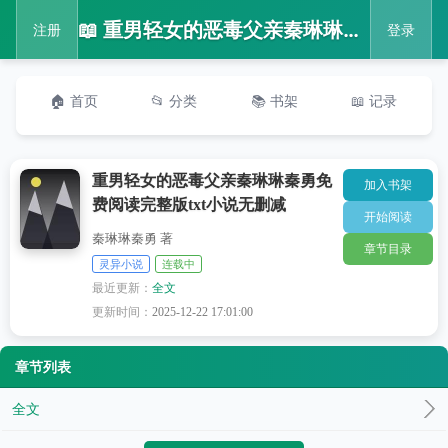
📖 重男轻女的恶毒父亲秦琳琳秦勇免费阅读完整版txt小说无删减
注册
登录
🏠 首页
📂 分类
📚 书架
📖 记录
重男轻女的恶毒父亲秦琳琳秦勇免
加入书架
费阅读完整版txt小说无删减
开始阅读
秦琳琳秦勇 著
章节目录
灵异小说
连载中
最近更新：
全文
更新时间：
2025-12-22 17:01:00
章节列表
全文