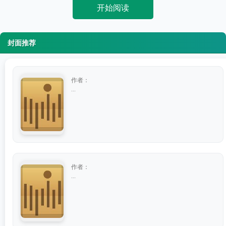
开始阅读
封面推荐
作者：
...
作者：
...