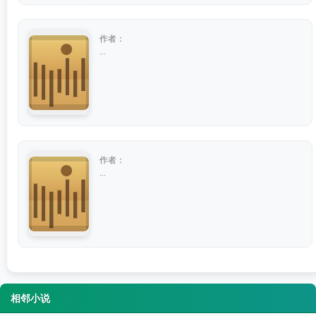
作者：
...
作者：
...
相邻小说