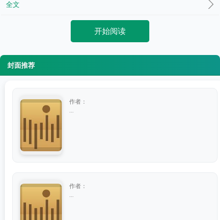
全文
开始阅读
封面推荐
作者：
...
作者：
...