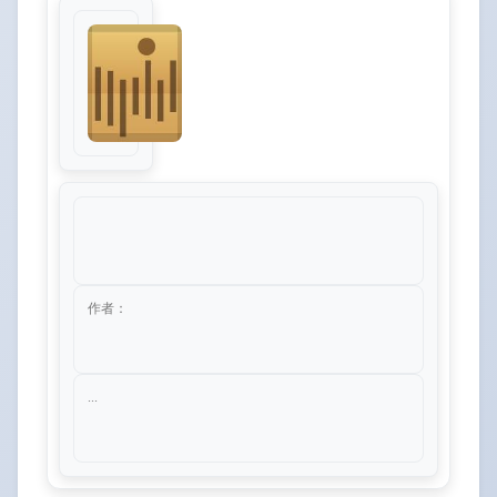
作者：
...