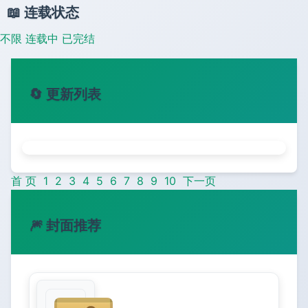
📖 连载状态
不限
连载中
已完结
🔄 更新列表
首 页
1
2
3
4
5
6
7
8
9
10
下一页
🎆 封面推荐