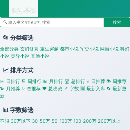
网游小说
搜索
👣 足迹
📂 分类筛选
全部分类
玄幻修真
重生穿越
都市小说
军史小说
网游小说
科幻
小说
灵异小说
其他小说
📈 排序方式
📅 日排行
📆 周排行
📊 月排行
🏆 总排行
⭐ 日推荐
🌟 周推荐
💫 月推荐
✨ 总推荐
❤️ 总收藏
📏 字数
🆕 最新入库
🔄 最新更
新
📊 字数筛选
不限
30万以下
30-50万
50-100万
100-200万
200万以上