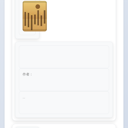
作者：
...