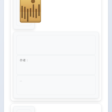
作者：
...