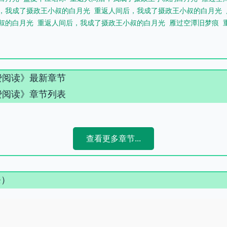
，我成了摄政王小叔的白月光
重返人间后，我成了摄政王小叔的白月光
叔的白月光
重返人间后，我成了摄政王小叔的白月光
雁过空潭旧梦痕
费阅读》最新章节
费阅读》章节列表
查看更多章节...
条）