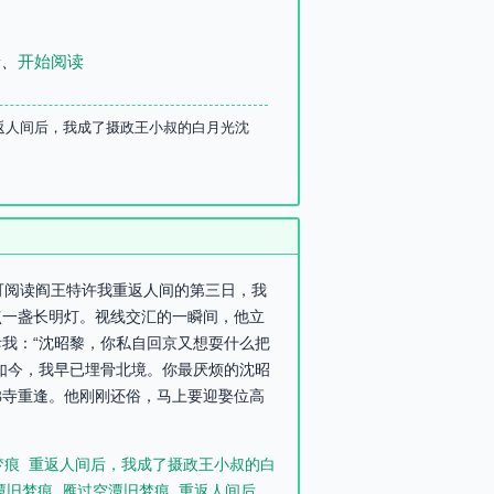
录
、
开始阅读
重返人间后，我成了摄政王小叔的白月光沈
即可阅读阎王特许我重返人间的第三日，我
点一盏长明灯。视线交汇的一瞬间，他立
我：“沈昭黎，你私自回京又想耍什么把
如今，我早已埋骨北境。你最厌烦的沈昭
佛寺重逢。他刚刚还俗，马上要迎娶位高
梦痕
重返人间后，我成了摄政王小叔的白
潭旧梦痕
雁过空潭旧梦痕
重返人间后，