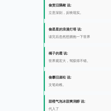
偷赏旧隅楸 说:
立意深刻，反映现实。
偷星星的浪漫灯塔 说:
读完后忽然想拥抱一下世界
橘子的霜 说:
世界观宏大，驾驭得不错。
偷攀旧崖松 说:
文笔幼稚。
甜橙气泡冰甜爽润醇 说:
代入了