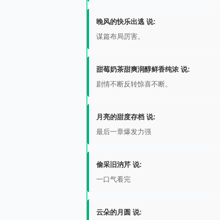
晚风的快乐出逃 说:
谋篇布局厉害。
甜莓奶茶甜爽润醇鲜香纯浓 说:
剧情不断反转惊喜不断。
月亮的甜度存档 说:
最后一章爆发力强
偷采旧汭芹 说:
一口气看完
云朵的月圆 说: