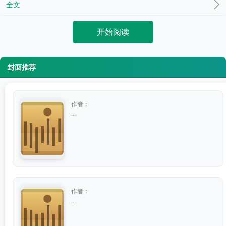
全文
开始阅读
封面推荐
作者：
...
作者：
...