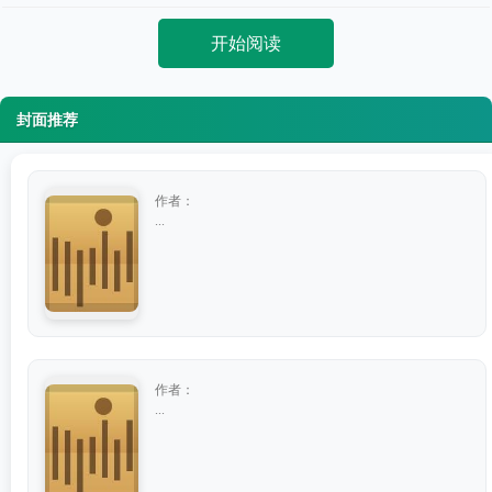
开始阅读
封面推荐
作者：
...
作者：
...