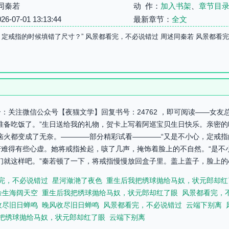
同秦若
动 作：
加入书架
、
章节目
07-01 13:13:44
最新章节：
全文
，定戒指的时候填错了尺寸？” 风景都看完，不必说错过 周述同秦若 风景都看
：关注微信公众号【夜猫文学】回复书号：24762 ，即可阅读——女
准备吃饭了。”生日送给我的礼物，贺卡上写着阿巡宝贝生日快乐。亲密的
恼火都变成了无奈。————部分精彩试看————“又是不小心，定戒指
难得有些心虚。她将戒指捡起，咳了几声，掩饰着脸上的不自然。“是不小
们就这样吧。”秦若顿了一下，将戒指慢慢放回盒子里。盖上盖子，脸上的心
完，不必说错过
星河潋滟了夜色
重生后我把绣球抛给马奴，状元郎却红
余生海阔天空
重生后我把绣球抛给马奴，状元郎却红了眼
风景都看完，
收尽旧日蝉鸣
晚风收尽旧日蝉鸣
风景都看完，不必说错过
云端下别离
把绣球抛给马奴，状元郎却红了眼
云端下别离