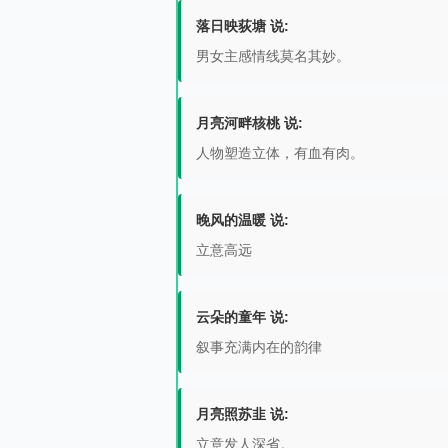
落日映荻塘 说:
男女主感情线莫名其妙。
月亮河畔核桃 说:
人物塑造立体，有血有肉。
晚风的温暖 说:
立意高远
云朵的童年 说:
叙事充满内在的韵律
月亮照苏韭 说:
立意发人深省。