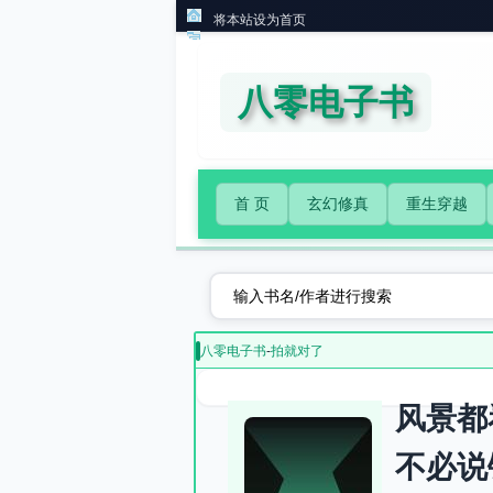
将本站设为首页
八零电子书
首 页
玄幻修真
重生穿越
八零电子书
-
拍就对了
风景都
不必说