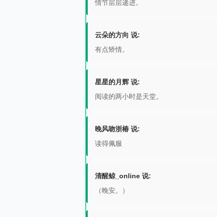
情节层层递进。
云朵的方向 说:
有点矫情。
星星的月辉 说:
阅读的两小时是天堂。
晚风吻浙椿 说:
读得佩服
清醒鲸_online 说:
（晚安。）