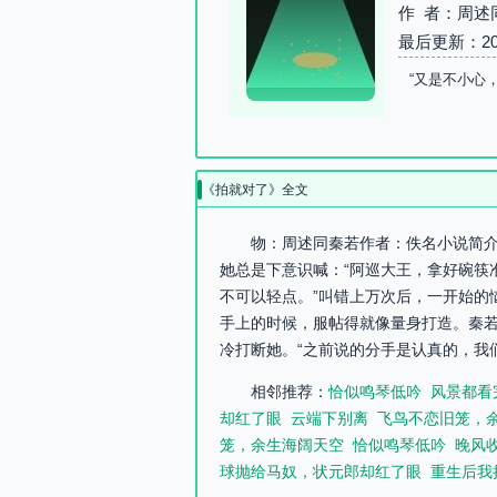
作 者：周述
最后更新：2026-
“又是不小心
《拍就对了》全文
物：周述同秦若作者：佚名小说简介
她总是下意识喊：“阿巡大王，拿好碗筷
不可以轻点。”叫错上万次后，一开始的
手上的时候，服帖得就像量身打造。秦若
冷打断她。“之前说的分手是认真的，我
相邻推荐：
恰似鸣琴低吟
风景都看
却红了眼
云端下别离
飞鸟不恋旧笼，
笼，余生海阔天空
恰似鸣琴低吟
晚风
球抛给马奴，状元郎却红了眼
重生后我