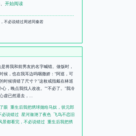
录
、
开始阅读
完，不必说错过周述同秦若
友总是将我和前男友的名字喊错。做饭时，
时候，也在我耳边呜咽撒娇：“阿巡，可
的时候填错了尺寸？”这枚戒指戴在林巡
心，晚点我找人改改。”“不必了。”我冷
虚已然退去，...
了眼
重生后我把绣球抛给马奴，状元郎
不必说错过
星河潋滟了夜色
飞鸟不恋旧
风景都看完，不必说错过
重生后我把绣