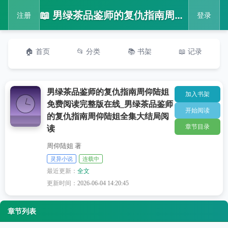
📖 男绿茶品鉴师的复仇指南周仰陆姐免费阅读完整版在线_男绿茶品鉴师的复仇指南周仰陆姐全集大结局阅读
注册
登录
🏠 首页
📂 分类
📚 书架
📖 记录
男绿茶品鉴师的复仇指南周仰陆姐
加入书架
免费阅读完整版在线_男绿茶品鉴师
开始阅读
的复仇指南周仰陆姐全集大结局阅
章节目录
读
周仰陆姐 著
灵异小说
连载中
最近更新：
全文
更新时间：
2026-06-04 14:20:45
章节列表