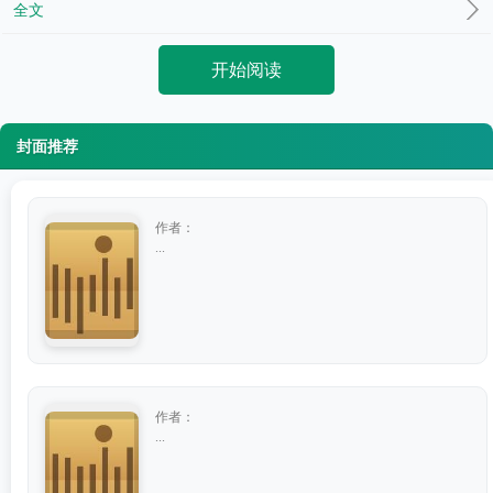
全文
开始阅读
封面推荐
作者：
...
作者：
...