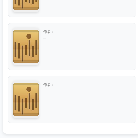
作者：
...
作者：
...