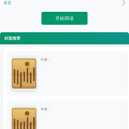
全文
开始阅读
封面推荐
作者：
...
作者：
...