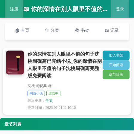
📖 你的深情在别人眼里不值的句子沈桃周砚离已完结小说_你的深情在别人眼里不值的句子沈桃周砚离完整版免费阅读
注册
登录
🏠 首页
📂 分类
📚 书架
📖 记录
你的深情在别人眼里不值的句子沈
加入书架
桃周砚离已完结小说_你的深情在别
开始阅读
人眼里不值的句子沈桃周砚离完整
章节目录
版免费阅读
沈桃周砚离 著
网游小说
连载中
最近更新：
全文
更新时间：
2026-07-01 11:10:10
章节列表