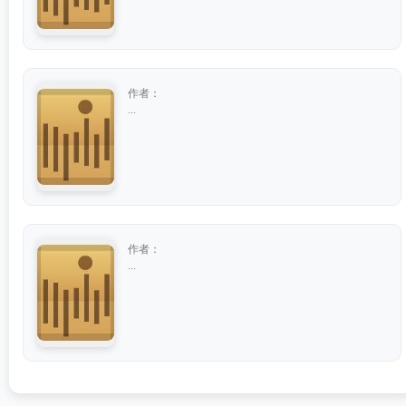
作者：
...
作者：
...