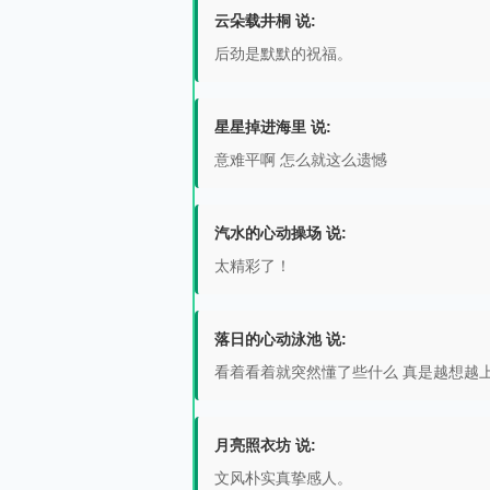
云朵载井桐 说:
后劲是默默的祝福。
星星掉进海里 说:
意难平啊 怎么就这么遗憾
汽水的心动操场 说:
太精彩了！
落日的心动泳池 说:
看着看着就突然懂了些什么 真是越想越
月亮照衣坊 说:
文风朴实真挚感人。