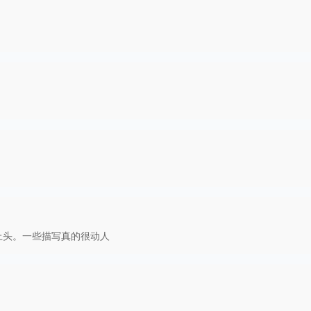
上头。一些描写真的很动人