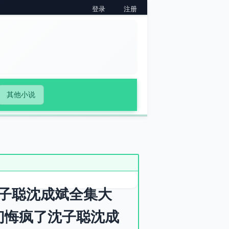
登录
注册
其他小说
子聪沈成斌全集大
们悔疯了沈子聪沈成