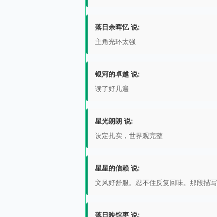
落日余晖忆 说:
主角光环太强
银河的卓越 说:
读了好几遍
星光朗朗 说:
设定扎实，世界观完整
星星的信赖 说:
文风好舒服。忍不住反复回味。那段描写
落日映馆枣 说: