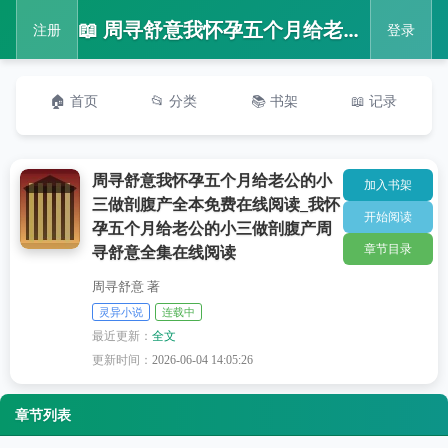
📖 周寻舒意我怀孕五个月给老公的小三做剖腹产全本免费在线阅读_我怀孕五个月给老公的小三做剖腹产周寻舒意全集在线阅读
注册
登录
🏠 首页
📂 分类
📚 书架
📖 记录
周寻舒意我怀孕五个月给老公的小
加入书架
三做剖腹产全本免费在线阅读_我怀
开始阅读
孕五个月给老公的小三做剖腹产周
章节目录
寻舒意全集在线阅读
周寻舒意 著
灵异小说
连载中
最近更新：
全文
更新时间：
2026-06-04 14:05:26
章节列表