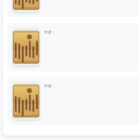
作者：
...
作者：
...