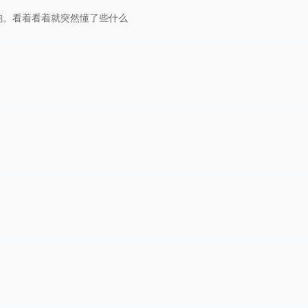
韵。看着看着就突然懂了些什么