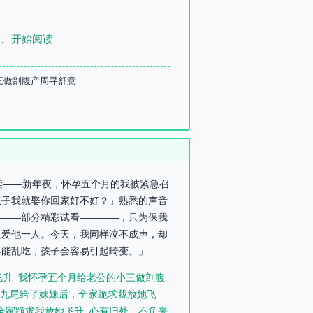
录
、
开始阅读
三做剖腹产周寻舒意
阅读——新年夜，怀孕五个月的我被紧急召
孩子我就娶你回家好不好？」熟悉的声音
———部分精彩试看————，只为保我
只爱他一人。今天，我同样泣不成声，却
乱吃，孩子会容易引起畸变。」...
飞升
我怀孕五个月给老公的小三做剖腹
九尾给了妹妹后，全家跪求我放她飞
全家跪求我放她飞升
心有归处，不负来