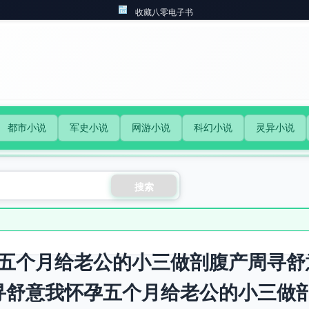
收藏八零电子书
都市小说
军史小说
网游小说
科幻小说
灵异小说
搜索
五个月给老公的小三做剖腹产周寻舒
寻舒意我怀孕五个月给老公的小三做