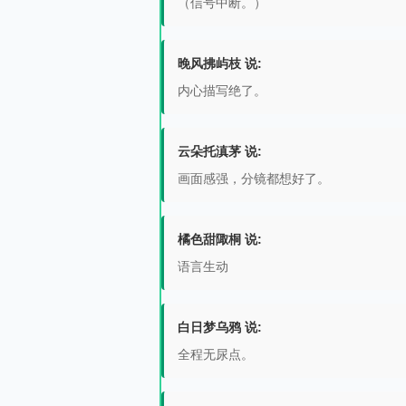
（信号中断。）
晚风拂屿枝 说:
内心描写绝了。
云朵托滇茅 说:
画面感强，分镜都想好了。
橘色甜陬桐 说:
语言生动
白日梦乌鸦 说:
全程无尿点。