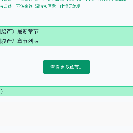
有归处，不负来路
深情负厚意，此恨无绝期
剖腹产》最新章节
剖腹产》章节列表
查看更多章节...
条）