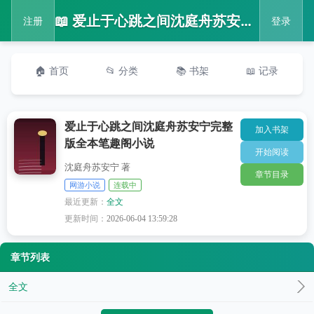
📖 爱止于心跳之间沈庭舟苏安宁完整版全本笔趣阁小说
注册
登录
🏠 首页
📂 分类
📚 书架
📖 记录
爱止于心跳之间沈庭舟苏安宁完整
加入书架
版全本笔趣阁小说
开始阅读
沈庭舟苏安宁 著
章节目录
网游小说
连载中
最近更新：
全文
更新时间：
2026-06-04 13:59:28
章节列表
全文