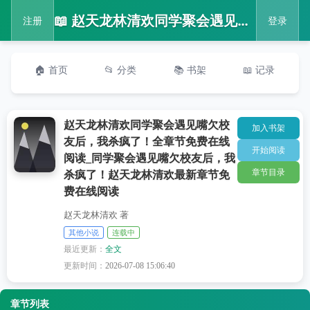
📖 赵天龙林清欢同学聚会遇见嘴欠校友后，我杀疯了！全章节免费在线阅读_同学聚会遇见嘴欠校友后，我杀疯了！赵天龙林清欢最新章节免费在线阅读
注册
登录
🏠 首页
📂 分类
📚 书架
📖 记录
赵天龙林清欢同学聚会遇见嘴欠校
加入书架
友后，我杀疯了！全章节免费在线
开始阅读
阅读_同学聚会遇见嘴欠校友后，我
章节目录
杀疯了！赵天龙林清欢最新章节免
费在线阅读
赵天龙林清欢 著
其他小说
连载中
最近更新：
全文
更新时间：
2026-07-08 15:06:40
章节列表