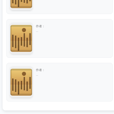
作者：
...
作者：
...