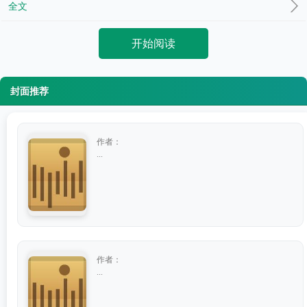
全文
开始阅读
封面推荐
作者：
...
作者：
...