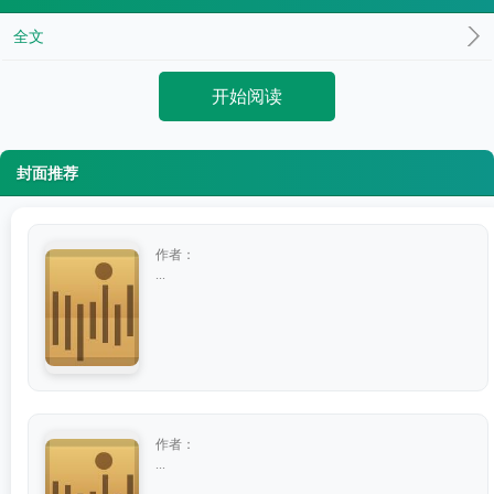
全文
开始阅读
封面推荐
作者：
...
作者：
...