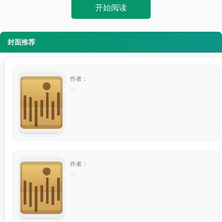
开始阅读
封面推荐
作者：
...
作者：
...