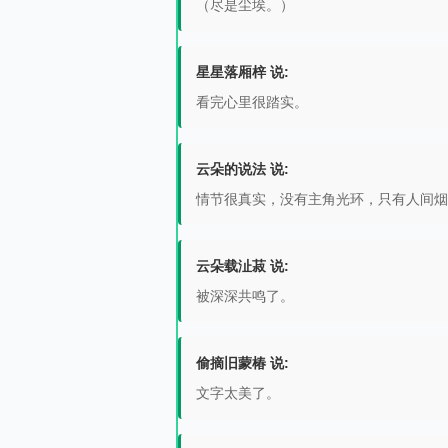
（尽是尘埃。）
星星落厢梓 说:
看完心里很踏实。
云朵的说法 说:
情节很真实，没有主角光环，只有人间烟
云朵载沚菽 说:
被深深共鸣了。
偷摘旧蒙椿 说:
文字太美了。