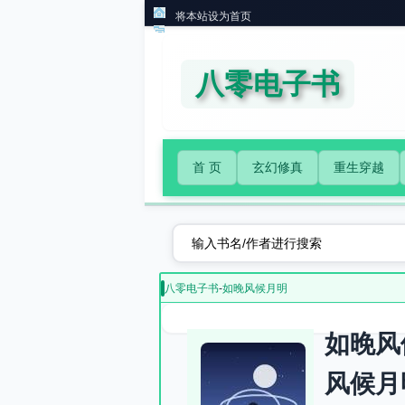
将本站设为首页
八零电子书
首 页
玄幻修真
重生穿越
八零电子书
-
如晚风候月明
如晚风
风候月