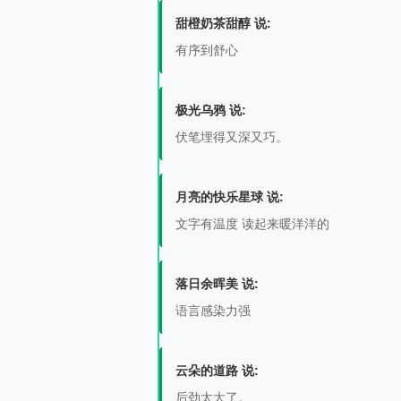
甜橙奶茶甜醇 说:
有序到舒心
极光乌鸦 说:
伏笔埋得又深又巧。
月亮的快乐星球 说:
文字有温度 读起来暖洋洋的
落日余晖美 说:
语言感染力强
云朵的道路 说:
后劲太大了。