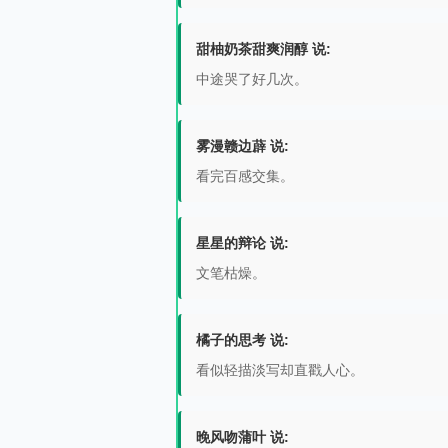
甜柚奶茶甜爽润醇 说:
中途哭了好几次。
雾漫赣边薜 说:
看完百感交集。
星星的辩论 说:
文笔枯燥。
橘子的思考 说:
看似轻描淡写却直戳人心。
晚风吻蒲叶 说: