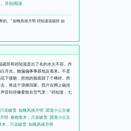
录
、
开始阅读
的。” 如晚风候月明 祁知漫温砚辞 如
，温砚辞和祁知漫是出了名的水火不容。作
的白月光。她偏偏事事跟他反着来。不是
烟花下接吻，把他的脸面踩了个稀碎。所
过去，将这个浪揪回家。照片在网上疯传
声音轻得像要散在空气里：“祁知漫，七
只花破雪
如晚风候月明
团宠小公主被
月明
春吻寒木，只花破雪
团宠小公主
寒木，只花破雪
如晚风候月明