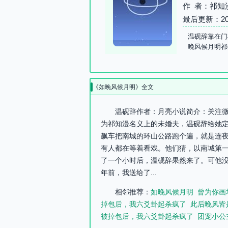
作 者：祁知
最后更新：2026-
温砚辞靠在门
晚风候月明祁
《如晚风候月明》全文
温砚辞作者：月亮小说简介：关注微
为祁知漫名义上的未婚夫，温砚辞给她
飙车把南城的环山公路跑个遍，就是连
有人都在等着看戏。他们猜，以南城第
了一个小时后，温砚辞果然来了。可他没
年前，我送给了...
相邻推荐：
如晚风候月明
曾为你画
掉包后，我六爻卦起杀疯了
此后晚风皆
被掉包后，我六爻卦起杀疯了
团宠小公