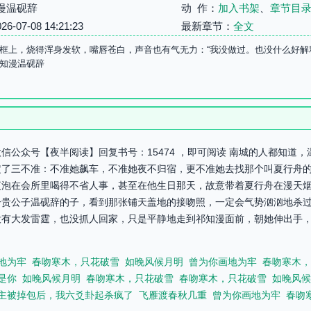
漫温砚辞
动 作：
加入书架
、
章节目
07-08 14:21:23
最新章节：
全文
框上，烧得浑身发软，嘴唇苍白，声音也有气无力：“我没做过。也没什么好解释
知漫温砚辞
信公众号【夜半阅读】回复书号：15474 ，即可阅读 南城的人都知道
定了三不准：不准她飙车，不准她夜不归宿，更不准她去找那个叫夏行舟
夜泡在会所里喝得不省人事，甚至在他生日那天，故意带着夏行舟在漫天
一贵公子温砚辞的子，看到那张铺天盖地的接吻照，一定会气势汹汹地杀
有大发雷霆，也没抓人回家，只是平静地走到祁知漫面前，朝她伸出手，
地为牢
春吻寒木，只花破雪
如晚风候月明
曾为你画地为牢
春吻寒木，
是你
如晚风候月明
春吻寒木，只花破雪
春吻寒木，只花破雪
如晚风候
主被掉包后，我六爻卦起杀疯了
飞雁渡春秋几重
曾为你画地为牢
春吻