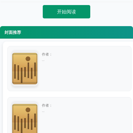
开始阅读
封面推荐
作者：
...
作者：
...