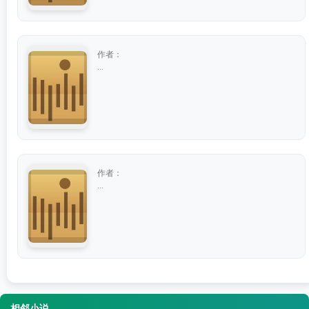
作者：
...
作者：
...
相邻小说