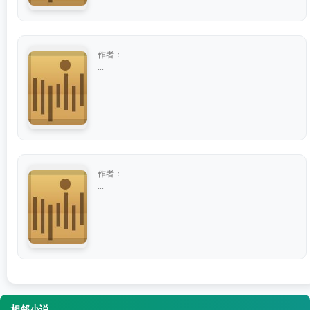
作者：
...
作者：
...
相邻小说