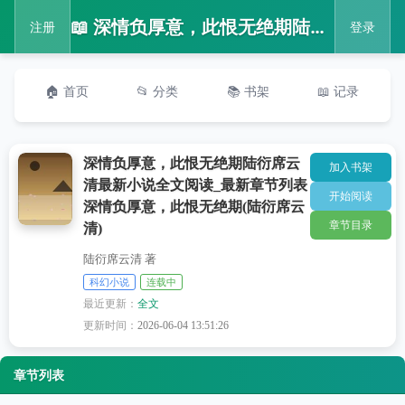
📖 深情负厚意，此恨无绝期陆衍席云清最新小说全文阅读_最新章节列表深情负厚意，此恨无绝期(陆衍席云清)
注册
登录
🏠 首页
📂 分类
📚 书架
📖 记录
深情负厚意，此恨无绝期陆衍席云
加入书架
清最新小说全文阅读_最新章节列表
开始阅读
深情负厚意，此恨无绝期(陆衍席云
章节目录
清)
陆衍席云清 著
科幻小说
连载中
最近更新：
全文
更新时间：
2026-06-04 13:51:26
章节列表