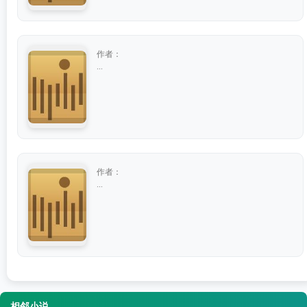
作者：
...
作者：
...
相邻小说