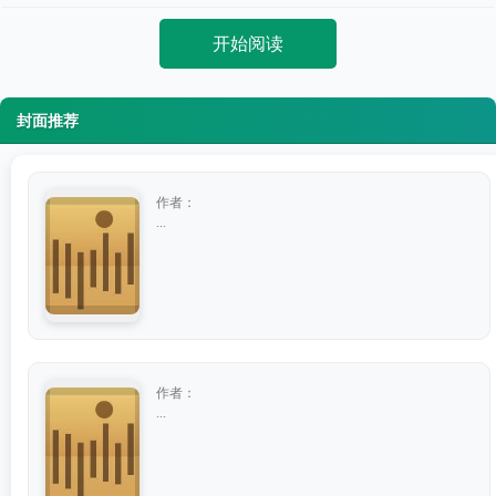
开始阅读
封面推荐
作者：
...
作者：
...