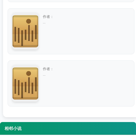
作者：
...
作者：
...
相邻小说