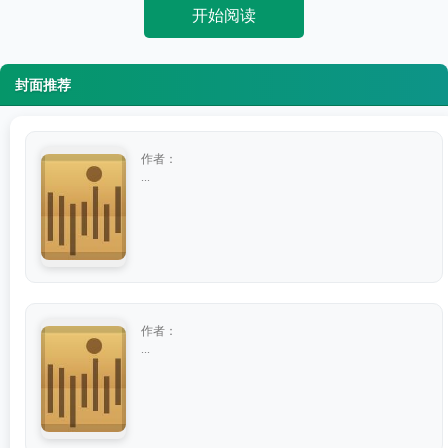
开始阅读
封面推荐
作者：
...
作者：
...