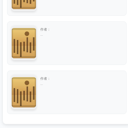
作者：
...
作者：
...