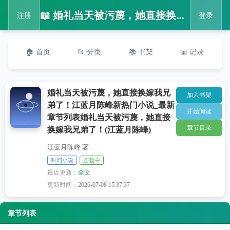
📖 婚礼当天被污蔑，她直接换嫁我兄弟了！江蓝月陈峰新热门小说_最新章节列表婚礼当天被污蔑，她直接换嫁我兄弟了！(江蓝月陈峰)
注册
登录
🏠 首页
📂 分类
📚 书架
📖 记录
婚礼当天被污蔑，她直接换嫁我兄
加入书架
弟了！江蓝月陈峰新热门小说_最新
开始阅读
章节列表婚礼当天被污蔑，她直接
章节目录
换嫁我兄弟了！(江蓝月陈峰)
江蓝月陈峰 著
科幻小说
连载中
最近更新：
全文
更新时间：
2026-07-08 15:37:37
章节列表