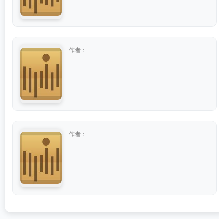
作者：
...
作者：
...