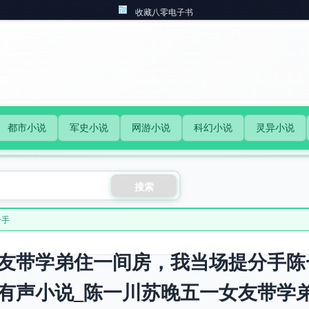
收藏八零电子书
都市小说
军史小说
网游小说
科幻小说
灵异小说
搜索
分手
友带学弟住一间房，我当场提分手陈
有声小说_陈一川苏晚五一女友带学