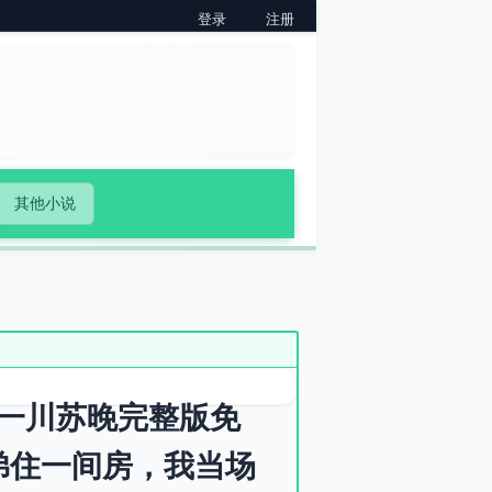
登录
注册
其他小说
一川苏晚完整版免
弟住一间房，我当场