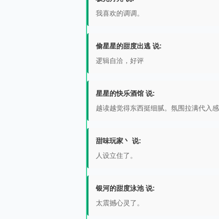
我喜欢的调调。
偷星星的甜度出逃 说:
逻辑自洽，好评
星星的快乐酒馆 说:
越读越觉得东西挺细腻。氛围拉满代入感
甜味玩家丶 说:
人设立住了。
银河的甜度泳池 说:
太震撼心灵了。