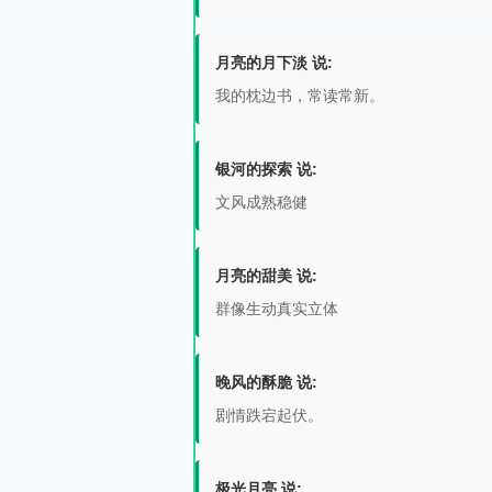
月亮的月下淡 说:
我的枕边书，常读常新。
银河的探索 说:
文风成熟稳健
月亮的甜美 说:
群像生动真实立体
晚风的酥脆 说:
剧情跌宕起伏。
极光月亮 说: