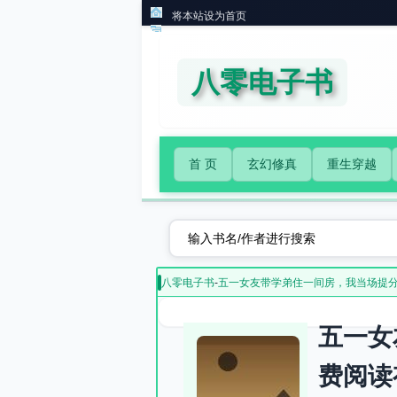
将本站设为首页
八零电子书
首 页
玄幻修真
重生穿越
八零电子书
-
五一女友带学弟住一间房，我当场提
五一女
费阅读