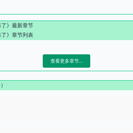
悔了》最新章节
悔了》章节列表
查看更多章节...
条）