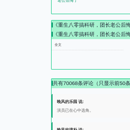
老公后悔了
《重生八零搞科研，团长老公后
《重生八零搞科研，团长老公后
全文
共有70068条评论（只显示前50
晚风的乐园 说:
演员已在心中选角。
晚风的淳朴 说: