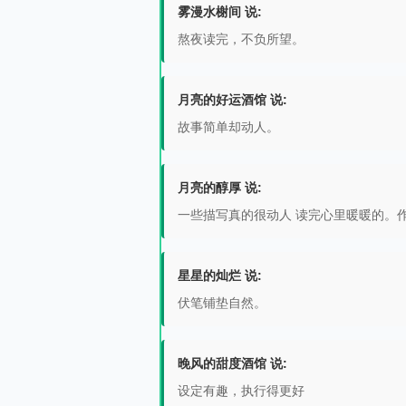
雾漫水榭间 说:
熬夜读完，不负所望。
月亮的好运酒馆 说:
故事简单却动人。
月亮的醇厚 说:
一些描写真的很动人 读完心里暖暖的。
星星的灿烂 说:
伏笔铺垫自然。
晚风的甜度酒馆 说:
设定有趣，执行得更好