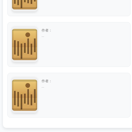
作者：
...
作者：
...