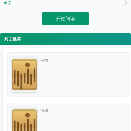
全文
开始阅读
封面推荐
作者：
...
作者：
...