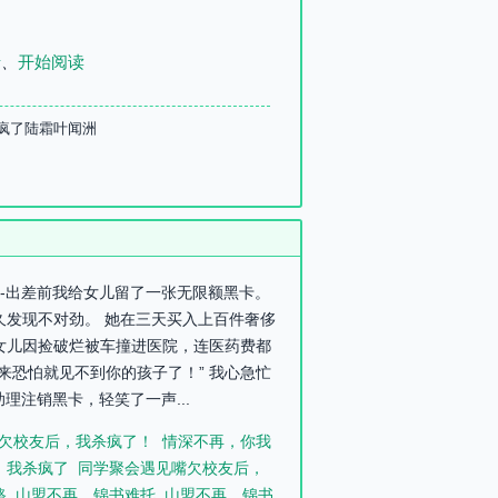
录
、
开始阅读
杀疯了陆霜叶闻洲
--出差前我给女儿留了一张无限额黑卡。
久发现不对劲。 她在三天买入上百件奢侈
知女儿因捡破烂被车撞进医院，连医药费都
来恐怕就见不到你的孩子了！” 我心急忙
理注销黑卡，轻笑了一声...
欠校友后，我杀疯了！
情深不再，你我
，我杀疯了
同学聚会遇见嘴欠校友后，
路
山盟不再，锦书难托
山盟不再，锦书