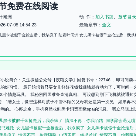
节免费在线阅读
叶闻洲
动 作：
加入书架
、
章节目
07-08 14:54:23
最新章节：
全文
女儿黑卡被假千金抢走后，我杀疯了 陆霜叶闻洲 女儿黑卡被假千金抢走后，我
说简介：关注微信公众号【夜猫文学】回复书号：22746 ，即可阅读-
的好习惯。 最开始想着只要女儿好好花钱我赚钱就有动力了，可时间一
00个情趣玩具。 我秘密回国准备查清真相。 可没想到刚下飞机就被通
责：“陆女士，像您这样对孩子不管不顾的父母我还是第一次见，如果再不
的。 心疼之余，手机突然收到黑卡消费高级spa的消息。 我立马阻止助
儿黑卡被假千金抢走后，我杀疯了
情深不再，你我陌路
同学聚会遇见嘴
锦书难托
女儿黑卡被假千金抢走后，我杀疯了
女儿黑卡被假千金抢走后
我杀疯了
情深不再，你我陌路
山盟不再，锦书难托
情深不再，你我陌