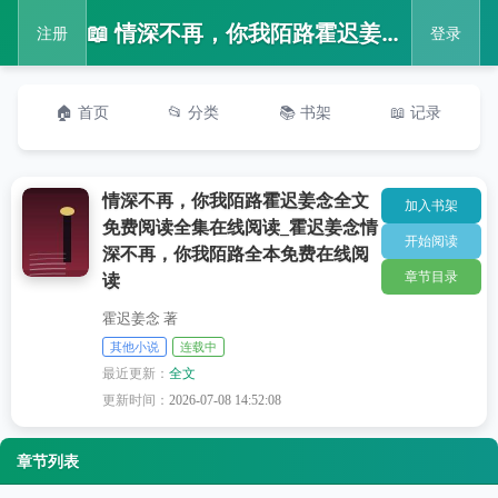
📖 情深不再，你我陌路霍迟姜念全文免费阅读全集在线阅读_霍迟姜念情深不再，你我陌路全本免费在线阅读
注册
登录
🏠 首页
📂 分类
📚 书架
📖 记录
情深不再，你我陌路霍迟姜念全文
加入书架
免费阅读全集在线阅读_霍迟姜念情
开始阅读
深不再，你我陌路全本免费在线阅
章节目录
读
霍迟姜念 著
其他小说
连载中
最近更新：
全文
更新时间：
2026-07-08 14:52:08
章节列表