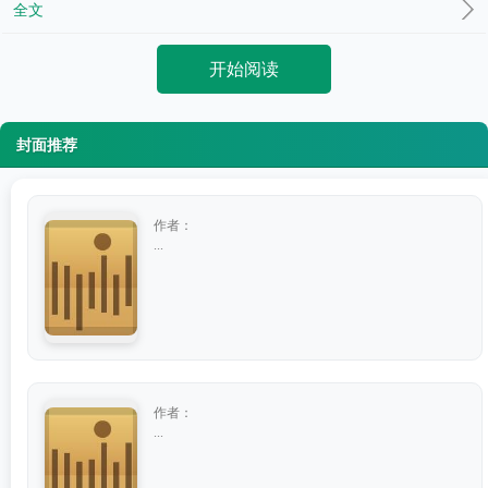
全文
开始阅读
封面推荐
作者：
...
作者：
...