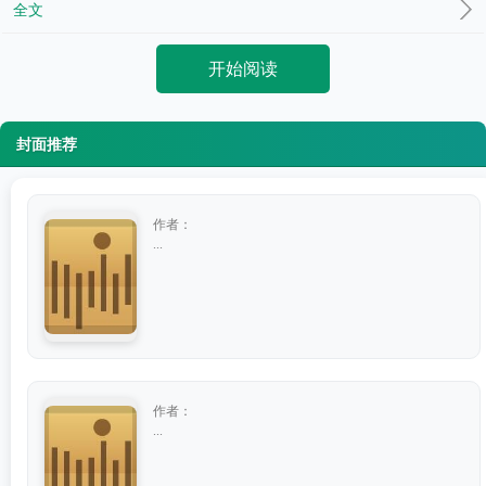
全文
开始阅读
封面推荐
作者：
...
作者：
...