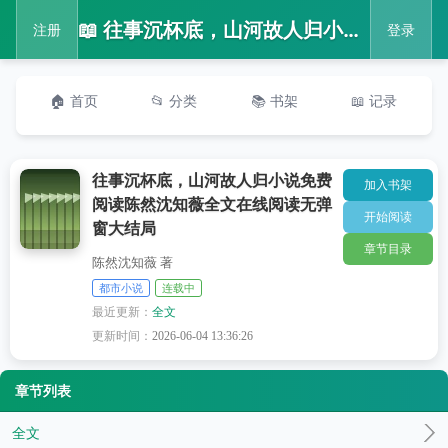
📖 往事沉杯底，山河故人归小说免费阅读陈然沈知薇全文在线阅读无弹窗大结局
注册
登录
🏠 首页
📂 分类
📚 书架
📖 记录
往事沉杯底，山河故人归小说免费
加入书架
阅读陈然沈知薇全文在线阅读无弹
开始阅读
窗大结局
章节目录
陈然沈知薇 著
都市小说
连载中
最近更新：
全文
更新时间：
2026-06-04 13:36:26
章节列表
全文