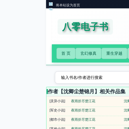
将本站设为首页
八零电子书
首 页
玄幻修真
重生穿越
作者【沈卿尘楚锦月】相关作品集
[灵异小说]
夜雨折尽楚江花
沈
[军史小说]
夜雨折尽楚江花
沈
[都市小说]
夜雨折尽楚江花
沈
[其他小说]
夜雨折尽楚江花
沈