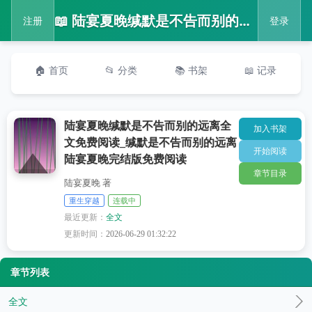
📖 陆宴夏晚缄默是不告而别的远离全文免费阅读_缄默是不告而别的远离陆宴夏晚完结版免费阅读
注册
登录
🏠 首页
📂 分类
📚 书架
📖 记录
陆宴夏晚缄默是不告而别的远离全
加入书架
文免费阅读_缄默是不告而别的远离
开始阅读
陆宴夏晚完结版免费阅读
章节目录
陆宴夏晚 著
重生穿越
连载中
最近更新：
全文
更新时间：
2026-06-29 01:32:22
章节列表
全文