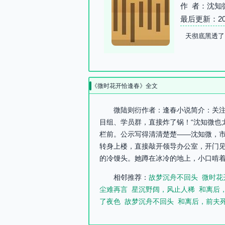
作 者：沈知
最后更新：2026-
天彻底黑透了
《微时花开恰逢春》全文
微陆则衍作者：逢春小说简介：关注微
目组、学员群，直接炸了锅！“沈知微也
栏前。公示写得清清楚楚——沈知微，市
转身上楼，直接敲开领导办公室，开门见
的冷馒头。她蹲在冰冷的地上，小口啃着
相邻推荐：
故梦沉舟不回头
微时花
尘难再言
星沉野阔，风止人稀
和离后
了夜色
故梦沉舟不回头
和离后，前夫