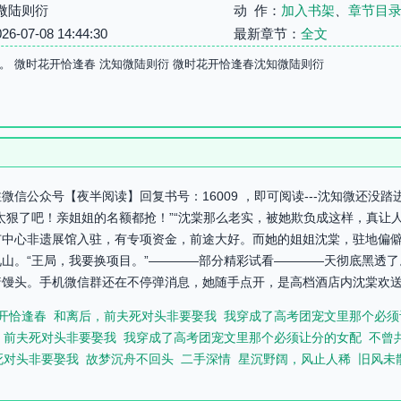
微陆则衍
动 作：
加入书架
、
章节目
07-08 14:44:30
最新章节：
全文
。 微时花开恰逢春 沈知微陆则衍 微时花开恰逢春沈知微陆则衍
信公众号【夜半阅读】回复书号：16009 ，即可阅读---沈知微还没
太狠了吧！亲姐姐的名额都抢！”“沈棠那么老实，被她欺负成这样，真让
中心非遗展馆入驻，有专项资金，前途大好。而她的姐姐沈棠，驻地偏僻
山。“王局，我要换项目。”————部分精彩试看————天彻底黑透
馒头。手机微信群还在不停弹消息，她随手点开，是高档酒店内沈棠欢送会
开恰逢春
和离后，前夫死对头非要娶我
我穿成了高考团宠文里那个必须
，前夫死对头非要娶我
我穿成了高考团宠文里那个必须让分的女配
不曾
死对头非要娶我
故梦沉舟不回头
二手深情
星沉野阔，风止人稀
旧风未