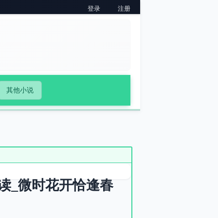
登录
注册
其他小说
读_微时花开恰逢春