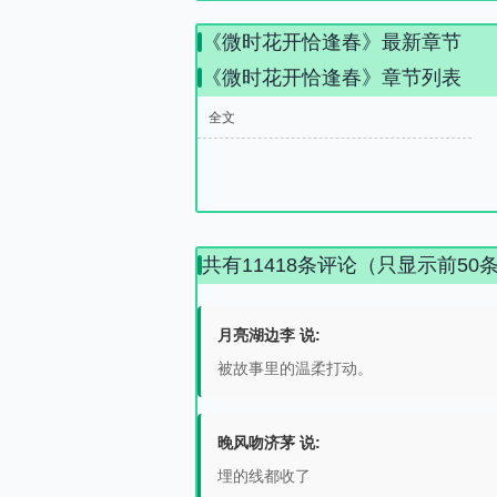
《微时花开恰逢春》最新章节
《微时花开恰逢春》章节列表
全文
共有11418条评论（只显示前50
月亮湖边李 说:
被故事里的温柔打动。
晚风吻济茅 说:
埋的线都收了