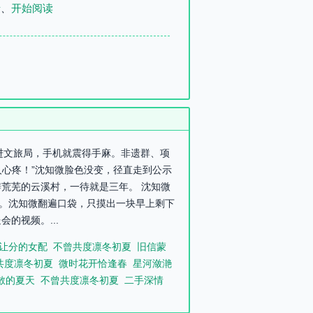
录
、
开始阅读
踏进文旅局，手机就震得手麻。非遗群、项
人心疼！”沈知微脸色没变，径直走到公示
荒芜的云溪村，一待就是三年。 沈知微
了。沈知微翻遍口袋，只摸出一块早上剩下
的视频。...
让分的女配
不曾共度凛冬初夏
旧信蒙
共度凛冬初夏
微时花开恰逢春
星河潋滟
散的夏天
不曾共度凛冬初夏
二手深情