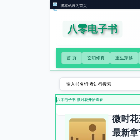
将本站设为首页
八零电子书
首 页
玄幻修真
重生穿越
八零电子书
-
微时花开恰逢春
微时花
最新章