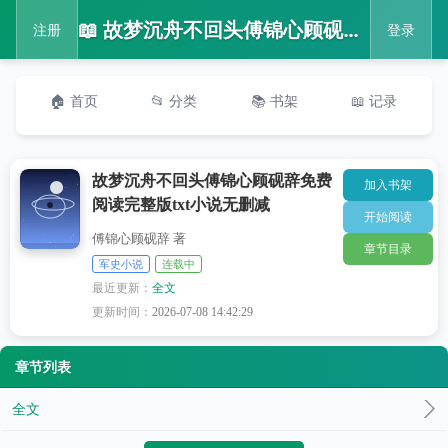
📖 故梦沉舟不回头傅锦心顾砚辞免费阅读完整版txt小说无删减
注册
登录
🏠 首页
📂 分类
📚 书架
📖 记录
故梦沉舟不回头傅锦心顾砚辞免费
加入书架
阅读完整版txt小说无删减
开始阅读
傅锦心顾砚辞 著
章节目录
军史小说
连载中
最近更新：
全文
更新时间：
2026-07-08 14:42:29
章节列表
全文