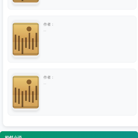
作者：
...
作者：
...
相邻小说