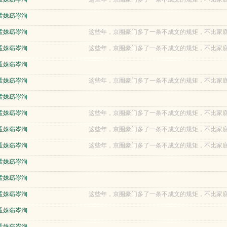
孟姝窈岑洵
孟姝窈岑洵
这些年，京圈豪门多了一条不成文的规矩，不比家底厚
孟姝窈岑洵
这些年，京圈豪门多了一条不成文的规矩，不比家底厚
孟姝窈岑洵
孟姝窈岑洵
这些年，京圈豪门多了一条不成文的规矩，不比家底厚
孟姝窈岑洵
孟姝窈岑洵
这些年，京圈豪门多了一条不成文的规矩，不比家底厚
孟姝窈岑洵
这些年，京圈豪门多了一条不成文的规矩，不比家底厚
孟姝窈岑洵
这些年，京圈豪门多了一条不成文的规矩，不比家底厚
孟姝窈岑洵
孟姝窈岑洵
孟姝窈岑洵
这些年，京圈豪门多了一条不成文的规矩，不比家底厚
孟姝窈岑洵
孟姝窈岑洵