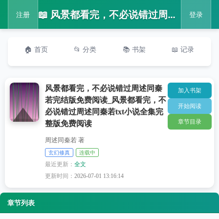
📖 风景都看完，不必说错过周述同秦若完结版免费阅读_风景都看完，不必说错过周述同秦若txt小说全集完整版免费阅读
注册
登录
🏠 首页
📂 分类
📚 书架
📖 记录
风景都看完，不必说错过周述同秦
加入书架
若完结版免费阅读_风景都看完，不
开始阅读
必说错过周述同秦若txt小说全集完
章节目录
整版免费阅读
周述同秦若 著
玄幻修真
连载中
最近更新：
全文
更新时间：
2026-07-01 13:16:14
章节列表