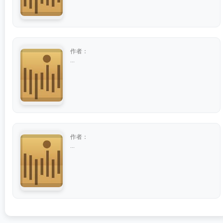
作者：
...
作者：
...