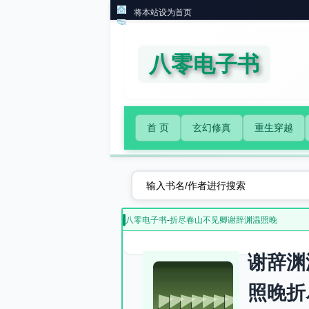
将本站设为首页
八零电子书
首 页
玄幻修真
重生穿越
八零电子书
-
折尽春山不见卿谢辞渊温照晚
谢辞渊
照晚折