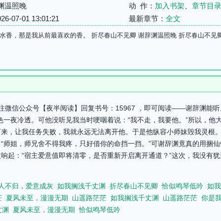
渊温照晚
动 作：
加入书架
、
章节目
07-01 13:01:21
最新章节：
全文
水香，那是我从前最喜欢的香。 折尽春山不见卿 谢辞渊温照晚 折尽春山不见
注微信公众号【夜半阅读】回复书号：15967 ，即可阅读——谢辞渊能
色一夜冷透。可他没听见我当时哽咽着说：“我不走，我要他。”所以，他
下来，让我任务失败，我就永远无法离开他。于是他纵容小师妹毁我灵根
“师姐，师兄舍不得我疼，只好借你的命挡一挡。”可谢辞渊竟真的用捆
响起：“宿主爱意值即将清零，是否重新开启离开通道？”这次，我没有犹
人不归，爱意成灰
如我搁浅千丈渊
折尽春山不见卿
恰似鸣琴低吟
如我
茫
夏风未至，漫漫无期
山遥路茫茫
如我搁浅千丈渊
山遥路茫茫
你是
丈渊
夏风未至，漫漫无期
恰似鸣琴低吟