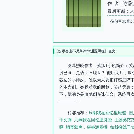
作 者：谢辞
最后更新：2026-
偏殿里燃着沉
《折尽春山不见卿谢辞渊温照晚》全文
渊温照晚作者：落狐1小说简介：关
度已满，是否回归现世？”他听见后，脸
破皮的小师妹。他以为只要把好感度降
的本命剑。她踩着我的断剑，笑得天真：
下，我满身是血地倒在诛仙台。系统再次
————...
相邻推荐：
只剩我在回忆里斑驳
旧
千丈渊
只剩我在回忆里斑驳
山遥路茫
啊
峒寨莺声，穿林渡翠微
如我搁浅千