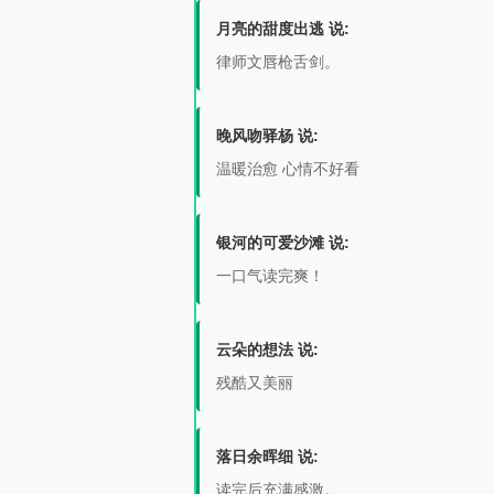
月亮的甜度出逃 说:
律师文唇枪舌剑。
晚风吻驿杨 说:
温暖治愈 心情不好看
银河的可爱沙滩 说:
一口气读完爽！
云朵的想法 说:
残酷又美丽
落日余晖细 说:
读完后充满感激。