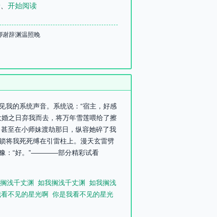
录
、
开始阅读
卿谢辞渊温照晚
听见我的系统声音。系统说：“宿主，好感
大婚之日弃我而去，将万年雪莲喂给了擦
。甚至在小师妹渡劫那日，纵容她碎了我
仙锁将我死死缚在引雷柱上。漫天玄雷劈
豫：“好。”————部分精彩试看
搁浅千丈渊
如我搁浅千丈渊
如我搁浅
我看不见的星光啊
你是我看不见的星光