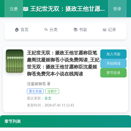
📖 王妃世无双：摄政王他甘愿称臣笔趣阁沈凝姬御苍小说免费阅读_王妃世无双：摄政王他甘愿称臣沈凝姬御苍免费完本小说在线阅读
注册
登录
🏠 首页
📂 分类
📚 书架
📖 记录
王妃世无双：摄政王他甘愿称臣笔
加入书架
趣阁沈凝姬御苍小说免费阅读_王妃
开始阅读
世无双：摄政王他甘愿称臣沈凝姬
章节目录
御苍免费完本小说在线阅读
沈凝姬御苍 著
重生穿越
连载中
最近更新：
全文
更新时间：
2026-07-01 11:12:43
章节列表