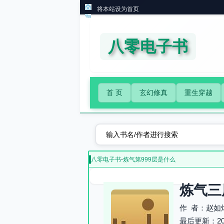
将本站设为首页
八零电子书
首 页
玄幻修真
重生穿越
八零电子书
-
炼气第999层是什么
炼气三
作 者：赵如
最后更新：2026-