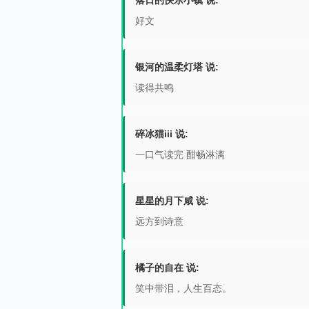
落日的快乐小镇 说:
好文
银河的温柔灯塔 说:
读得共鸣
碎冰猫iii 说:
一口气读完 酣畅淋漓
星星的月下咸 说:
远方到诗意
橘子的自在 说:
笑中带泪，人生百态。