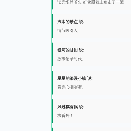
读完怅然若失 好像跟着主角走了一遭
汽水的缺点 说:
情节吸引人
银河的甘甜 说:
故事记录时代。
星星的浪漫小镇 说:
看完心潮澎湃。
风过棋香飘 说:
求番外！