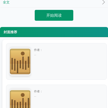
全文
开始阅读
封面推荐
作者：
...
作者：
...