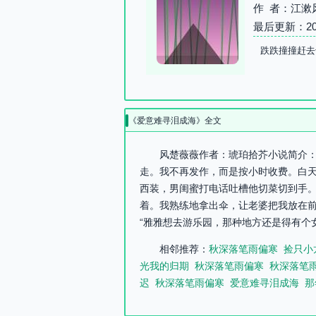
作 者：江漱
最后更新：2026-
跌跌撞撞赶去
《爱意难寻泪成海》全文
风楚薇薇作者：琥珀拾芥小说简介：
走。我不再发作，而是按小时收费。白
西装，男闺蜜打电话吐槽他切菜切到手
着。我熟练地拿出伞，让老婆把我放在前
“雅雅想去游乐园，那种地方还是得有个女
相邻推荐：
秋深落笔雨偏寒
捡只小
光我的归期
秋深落笔雨偏寒
秋深落笔
迟
秋深落笔雨偏寒
爱意难寻泪成海
那