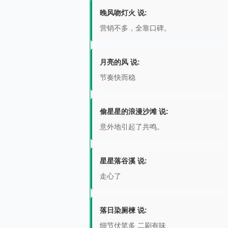
晚风吻灯火 说:
营销不多，全靠口碑。
月亮的风 说:
节奏快而稳
偷星星的浪漫沙滩 说:
意外地引起了共鸣。
星星落谷溪 说:
走心了
落日染厕楝 说:
细节伏笔多 二刷有味