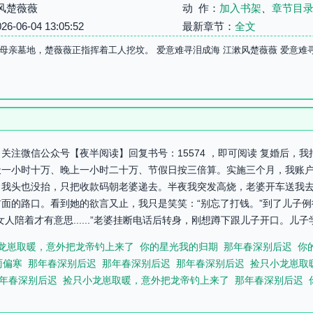
风楚薇薇
动 作：
加入书架
、
章节目
06-04 13:05:52
最新章节：
全文
母亲墓地，楚薇薇正指挥着工人挖坟。 爱意难寻泪成海 江漱风楚薇薇 爱意难
关注微信公众号【夜半阅读】回复书号：15574 ，即可阅读 复婚后，
天一小时十万、晚上一小时二十万、节假日按三倍算。实施三个月，我账
。我头也没抬，只把收款码朝老婆递去。半夜我突发高烧，老婆开车送我
面的路口。看到她的欲言又止，我只是笑笑：“别忘了打钱。”到了儿子
人陪着才有意思......”老婆挂断电话后转身，刚想蹲下跟儿子开口。儿子
龙崽取暖，意外把龙帝钓上来了
你的星光我的归期
那年春深别后迟
你
雨偏寒
那年春深别后迟
那年春深别后迟
那年春深别后迟
捡只小龙崽取
年春深别后迟
捡只小龙崽取暖，意外把龙帝钓上来了
那年春深别后迟