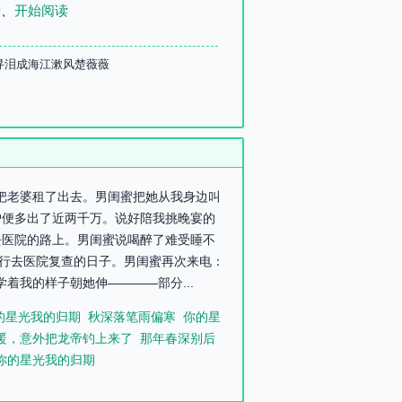
录
、
开始阅读
寻泪成海江漱风楚薇薇
我把老婆租了出去。男闺蜜把她从我身边叫
户便多出了近两千万。说好陪我挑晚宴的
去医院的路上。男闺蜜说喝醉了难受睡不
例行去医院复查的日子。男闺蜜再次来电：
学着我的样子朝她伸————部分...
的星光我的归期
秋深落笔雨偏寒
你的星
暖，意外把龙帝钓上来了
那年春深别后
你的星光我的归期