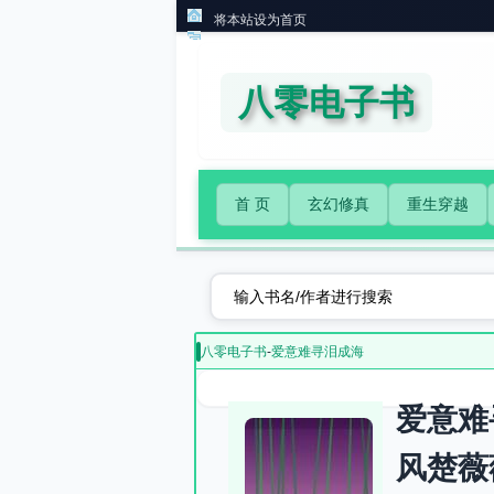
将本站设为首页
八零电子书
首 页
玄幻修真
重生穿越
八零电子书
-
爱意难寻泪成海
爱意难
风楚薇