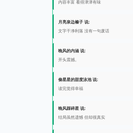
内容丰富 看得津津有味
月亮泉边榛子 说:
文字干净利落 没有一句废话
晚风的内涵 说:
开头震撼。
偷星星的甜度泳池 说:
读完觉得幸福
晚风踩碎星 说:
结局虽然遗憾 但却很真实