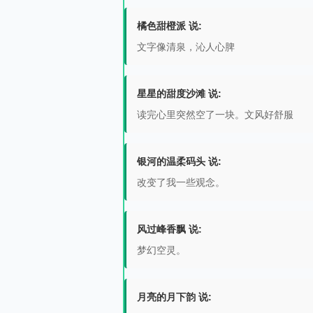
橘色甜橙派 说:
文字像清泉，沁人心脾
星星的甜度沙滩 说:
读完心里突然空了一块。文风好舒服
银河的温柔码头 说:
改变了我一些观念。
风过峰香飘 说:
梦幻空灵。
月亮的月下韵 说: