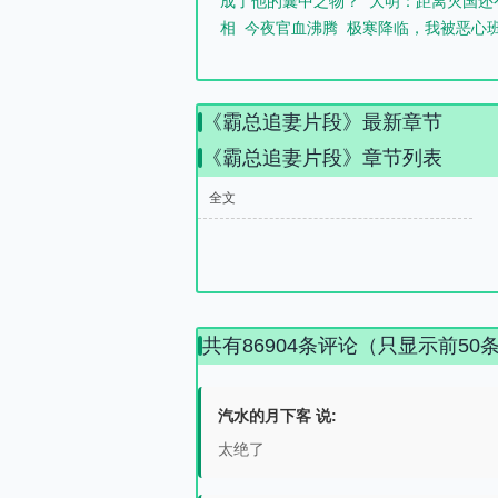
成了他的囊中之物？
大明：距离灭国还
相
今夜官血沸腾
极寒降临，我被恶心
《霸总追妻片段》最新章节
《霸总追妻片段》章节列表
全文
共有86904条评论（只显示前50
汽水的月下客 说:
太绝了