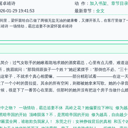
茵卓靖诗
动 作：
加入书架
、
章节目
01-29 19:41:53
最新章节：
全文
间里，梁怀茵给自己做了两顿无盐无油的健康餐，又挪开茶几，在客厅里做了一
卓靖诗 一场情劫，霸总追妻不休梁怀茵卓靖诗
简介：过气女歌手的她瞅着跪地求婚的酒窝霸总，心里有点儿懵。难道这
听，挑眉就问：“那我得跟孩子一个姓？”她赶紧摆手：“那倒也不必。”三
她这辈子，不就求个真心相爱嘛。————部分精彩试看————在这一
做了一个小时的普拉提。其余的所有空闲，则都被她拿来写歌。她的小录
时候，很是下了一番苦心在里面。但那时的她并没有把这个房子当做什么
囊中之物？
一场情劫，霸总追妻不休
高岭之花？她偏要拉下神坛
修为越
黑暗帝国的开始
顶峰陨落？不，是黑暗帝国的开始
修为越高，自由越少
牌匾震全网，谁敢欺负我家人！
东莞之行：女神挣钱背后的真相
和五个