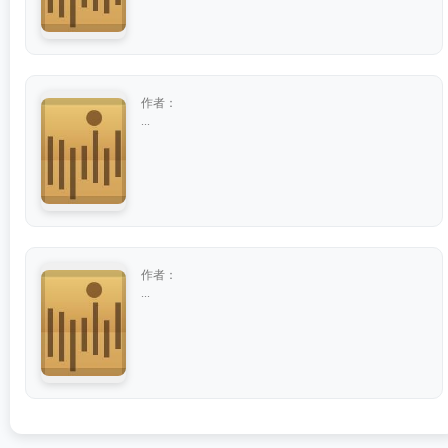
作者：
...
作者：
...