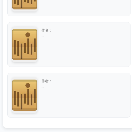
作者：
...
作者：
...