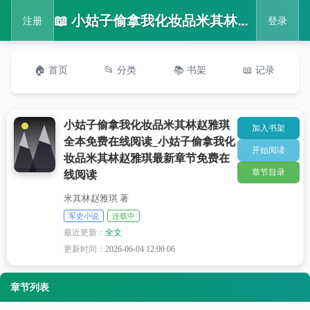
📖 小姑子偷拿我化妆品米其林赵雅琪全本免费在线阅读_小姑子偷拿我化妆品米其林赵雅琪最新章节免费在线阅读
注册
登录
🏠 首页
📂 分类
📚 书架
📖 记录
小姑子偷拿我化妆品米其林赵雅琪
加入书架
全本免费在线阅读_小姑子偷拿我化
开始阅读
妆品米其林赵雅琪最新章节免费在
章节目录
线阅读
米其林赵雅琪 著
军史小说
连载中
最近更新：
全文
更新时间：
2026-06-04 12:00:06
章节列表