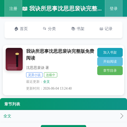
📖 我诀所思事沈思思裴诀完整版免费阅读
注册
登录
🏠 首页
📂 分类
📚 书架
📖 记录
我诀所思事沈思思裴诀完整版免费
加入书架
阅读
开始阅读
沈思思裴诀 著
章节目录
灵异小说
连载中
最近更新：
全文
更新时间：
2026-06-04 13:24:40
章节列表
全文